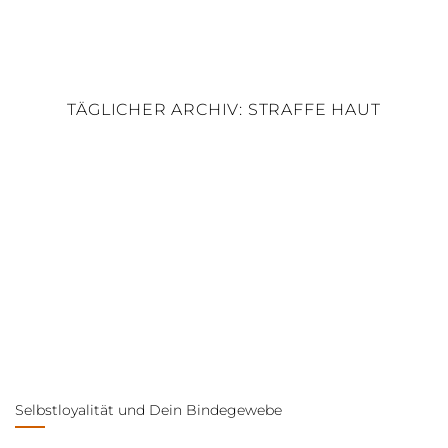
Skip
to
content
TÄGLICHER ARCHIV:
STRAFFE HAUT
Selbstloyalität und Dein Bindegewebe