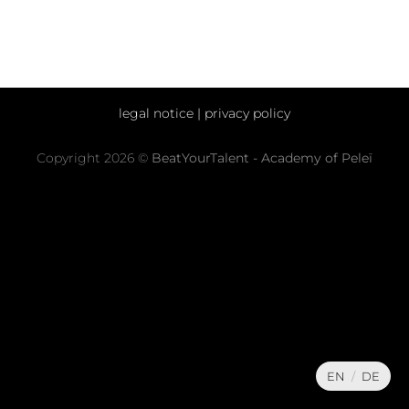
legal notice
|
privacy policy
Copyright 2026 ©
BeatYourTalent - Academy of Peleï
EN
/
DE