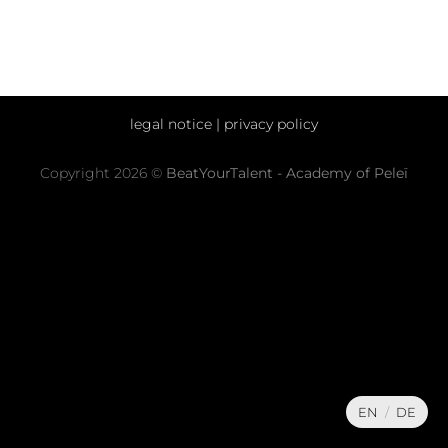
legal notice
|
privacy policy
Copyright 2026 ©
BeatYourTalent - Academy of Peleï
EN
/
DE