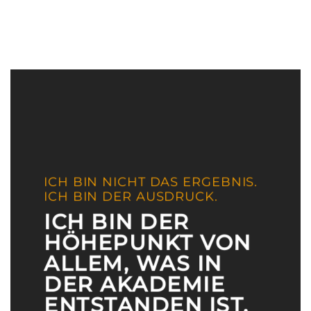
Skip
to
content
ICH BIN NICHT DAS ERGEBNIS.
ICH BIN DER AUSDRUCK.
ICH BIN DER
HÖHEPUNKT VON
ALLEM, WAS IN
DER AKADEMIE
ENTSTANDEN IST.